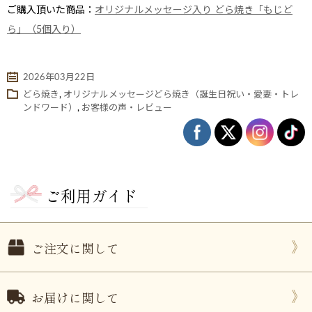
ご購入頂いた商品：
オリジナルメッセージ入り どら焼き「もじど
ら」（5個入り）
2026年03月22日
どら焼き
,
オリジナルメッセージどら焼き（誕生日祝い・愛妻・トレ
ンドワード）
,
お客様の声・レビュー
ない
退職・異動の挨拶におすすめのお菓子ギ
もらって
ご利用ガイド
は？
フト5選
失敗しな
ご注文に関して
お届けに関して