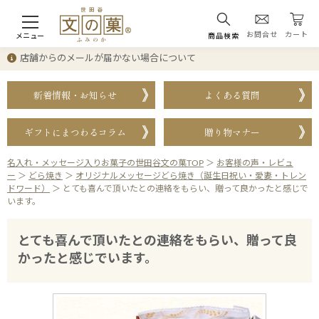
お問合せ
カート
メニュー
商品検索
店舗からのメールが届かない場合について
新着情報・お知らせ
よくある質問
ギフトにまつわるコラム
贈り物マナー
名入れ・メッセージ入りお菓子の世田谷文の菓TOP
＞
お客様の声・レビュ
ー
＞
どら焼き
＞
オリジナルメッセージどら焼き（誕生日祝い・愛妻・トレン
ドワード）
＞
とても喜んで頂いたとの連絡をもらい、贈って良かったと感じで
います。
とても喜んで頂いたとの連絡をもらい、贈って良
かったと感じでいます。