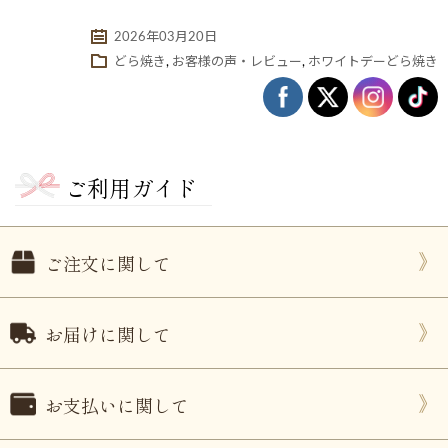
2026年03月20日
どら焼き
,
お客様の声・レビュー
,
ホワイトデーどら焼き
ご利用ガイド
ご注文に関して
ない
退職・異動の挨拶におすすめのお菓子ギ
もらって
は？
フト5選
失敗しな
お届けに関して
お支払いに関して