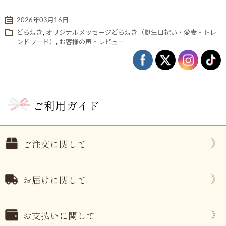
2026年03月16日
どら焼き
,
オリジナルメッセージどら焼き（誕生日祝い・愛妻・トレ
ンドワード）
,
お客様の声・レビュー
ご利用ガイド
ない
退職・異動の挨拶におすすめのお菓子ギ
もらって
ご注文に関して
は？
フト5選
失敗しな
お届けに関して
お支払いに関して