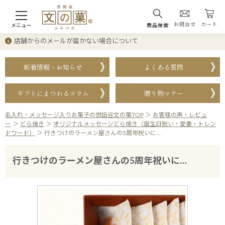
お問合せ
カート
メニュー
商品検索
店舗からのメールが届かない場合について
新着情報・お知らせ
よくある質問
ギフトにまつわるコラム
贈り物マナー
名入れ・メッセージ入りお菓子の世田谷文の菓TOP
＞
お客様の声・レビュ
ー
＞
どら焼き
＞
オリジナルメッセージどら焼き（誕生日祝い・愛妻・トレン
ドワード）
＞
行きつけのラーメン屋さんの5周年祝いに…
行きつけのラーメン屋さんの5周年祝いに…