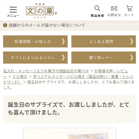
お問合せ
カート
メニュー
商品検索
店舗からのメールが届かない場合について
新着情報・お知らせ
よくある質問
ギフトにまつわるコラム
贈り物マナー
名入れ・メッセージ入りお菓子の世田谷文の菓TOP
＞
お客様の声・レビュ
ー
＞
どら焼き
＞
オリジナルメッセージどら焼き（誕生日祝い・愛妻・トレン
ドワード）
＞
誕生日のサプライズで、お渡ししましたが、とても喜んで頂けま
した。
誕生日のサプライズで、お渡ししましたが、とて
も喜んで頂けました。