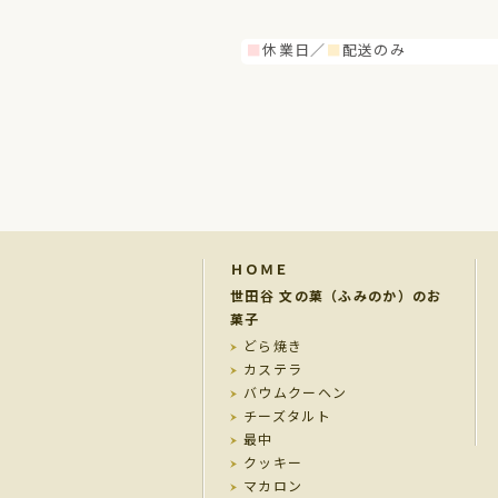
■
休業日／
■
配送のみ
ＨＯＭＥ
世田谷 文の菓（ふみのか）のお
菓子
どら焼き
カステラ
バウムクーヘン
チーズタルト
最中
クッキー
マカロン