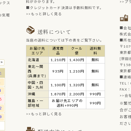
料がかかります。
>>プ
ックス
■クレジットカード決済は手数料無料です。
>>もっと詳しく見る
お気軽
■会
送料について
株式
当店の送料については下の表をご覧下さい。
■所
〒107
お届け先
通常商
クール
送料無
東京都
エリア
品
便
料
[世田
北海道
1,210円
1,430円
無料
〒158
東北～関
東京都
西
935円
1,210円
無料
(兵庫まで)
■連
中国・四
TEL：
1,100円
1,320円
無料
国・九州
FAX：
沖縄
1,870円
2,200円
990円
>>会
離島・一
お届け先エリアの
990円
※繁
部地域
送料+990円
合が
>>もっと詳しく見る
お客
ださ