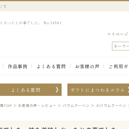
いて
ったとの事でした。 No.34581
マイページ
作品事例
よくある質問
お客様の声
ご利用ガ
よくある質問
ギフトにまつわるコラム
菓TOP
＞
お客様の声・レビュー
＞
バウムクーヘン
＞
小バウムクーヘン