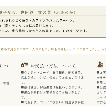
菓子なら、世田谷 文の菓（ふみのか）
入れられるどら焼き・カステラやバウムクーヘン。
ち（愛）をいっしょにお届けします。
でした。味も美味しかったとの事でした。」のページです。
「初めて見るとの事で、人気でした。味も美味しかったとの事でした。」世田
につ
お支払い方法について
■クレジットカード、銀行振込、郵便振替、
■お
代金引換、コンビニ後払いでお支払い頂けま
からの
す。
利用
4時間
■銀行振込、郵便振替は先払いとなります。
■当店
■振込手数料はお客様負担でお願い致しま
ュリ
す。
カー
■代金引換、コンビニ後払いは別途決済手数
ご安