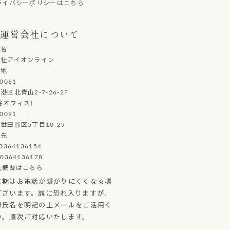
ライバシーポリシーはこちら
運営会社について
社名
会社アイオンライン
在地
0061
港区北青山2-7-26-2F
谷オフィス]
0091
世田谷区5丁目10-29
絡先
0364136154
0364136178
社概要はこちら
忙期はお電話が繋がりにくくなる場
ございます。誠に恐れ入りますが、
様氏名を明記の上メールをご活用く
い。順次ご対応いたします。