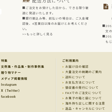
配送方法について
■ご注文をお受けした日から、できる限り敏
速に発送いたします。
■銀行振込み等、前払いの場合は、ご入金確
認後、4営業日以降のお届けとお考えくださ
■20
い。
文の菓
>>もっと詳しく見る
■20
もじど
特集
ご利用案内
文例集・作品集・制作事例集
お届け日の確認
大量注文の納期のご案内
贈り物マナー
送料について
メディア掲載情報
お支払方法について
Instagram
領収書の発行について
X（Twitter）
FAXでのご注文について
facebook
お菓子の箱と袋について
海外持ち出しに関する注意
返品・キャンセルについて