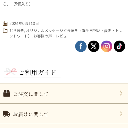
ら」（5個入り）
2026年03月10日
どら焼き
,
オリジナルメッセージどら焼き（誕生日祝い・愛妻・トレ
ンドワード）
,
お客様の声・レビュー
ご利用ガイド
ない
退職・異動の挨拶におすすめのお菓子ギ
もらって
は？
フト5選
失敗しな
ご注文に関して
お届けに関して