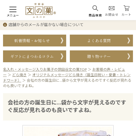
お問合せ
カート
メニュー
商品検索
店舗からのメールが届かない場合について
新着情報・お知らせ
よくある質問
ギフトにまつわるコラム
贈り物マナー
名入れ・メッセージ入りお菓子の世田谷文の菓TOP
＞
お客様の声・レビュ
ー
＞
どら焼き
＞
オリジナルメッセージどら焼き（誕生日祝い・愛妻・トレン
ドワード）
＞
会社の方の誕生日に…袋から文字が見えるのですぐ反応が見れる
のも良いですよね。
会社の方の誕生日に…袋から文字が見えるのです
ぐ反応が見れるのも良いですよね。