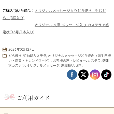
ご購入頂いた商品：
オリジナルメッセージ入りどら焼き「もじど
ら」(3個入り)
オリジナル 文章 メッセージ入り カステラで感
謝状(0.6号/1本入り)
2026年02月27日
どら焼き
,
短納期カステラ
,
オリジナルメッセージどら焼き（誕生日祝
い・愛妻・トレンドワード）
,
お客様の声・レビュー
,
カステラ
,
感謝
状カステラ
,
オリジナルメッセージ
,
退職祝い
,
お礼
ない
退職・異動の挨拶におすすめのお菓子ギ
もらって
は？
フト5選
失敗しな
ご利用ガイド