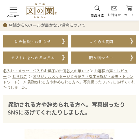
お問合せ
カート
メニュー
商品検索
店舗からのメールが届かない場合について
新着情報・お知らせ
よくある質問
ギフトにまつわるコラム
贈り物マナー
名入れ・メッセージ入りお菓子の世田谷文の菓TOP
＞
お客様の声・レビュ
ー
＞
どら焼き
＞
オリジナルメッセージどら焼き（誕生日祝い・愛妻・トレン
ドワード）
＞
異動される方や辞められる方へ。写真撮ったりSNSにあげてくれ
たりしました。
異動される方や辞められる方へ。写真撮ったり
SNSにあげてくれたりしました。