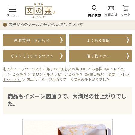
お問合せ
カート
メニュー
商品検索
店舗からのメールが届かない場合について
新着情報・お知らせ
よくある質問
ギフトにまつわるコラム
贈り物マナー
名入れ・メッセージ入りお菓子の世田谷文の菓TOP
＞
お客様の声・レビュ
ー
＞
どら焼き
＞
オリジナルメッセージどら焼き（誕生日祝い・愛妻・トレン
ドワード）
＞
商品もイメージ図通りで、大満足の仕上がりでした。
商品もイメージ図通りで、大満足の仕上がりでし
た。