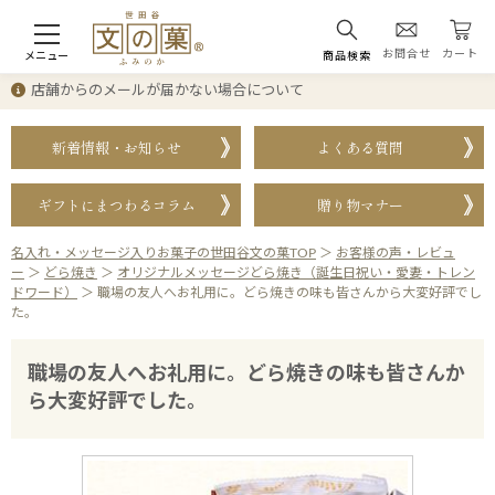
お問合せ
カート
メニュー
商品検索
店舗からのメールが届かない場合について
新着情報・お知らせ
よくある質問
ギフトにまつわるコラム
贈り物マナー
名入れ・メッセージ入りお菓子の世田谷文の菓TOP
＞
お客様の声・レビュ
ー
＞
どら焼き
＞
オリジナルメッセージどら焼き（誕生日祝い・愛妻・トレン
ドワード）
＞
職場の友人へお礼用に。どら焼きの味も皆さんから大変好評でし
た。
職場の友人へお礼用に。どら焼きの味も皆さんか
ら大変好評でした。