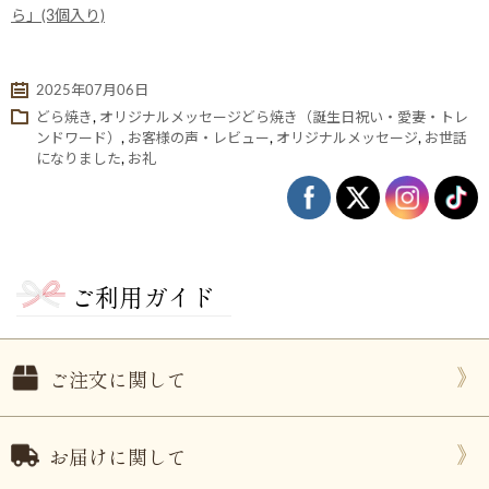
ら」(3個入り)
2025年07月06日
どら焼き
,
オリジナルメッセージどら焼き（誕生日祝い・愛妻・トレ
ンドワード）
,
お客様の声・レビュー
,
オリジナルメッセージ
,
お世話
になりました
,
お礼
ご利用ガイド
ない
退職・異動の挨拶におすすめのお菓子ギ
もらって
は？
フト5選
失敗しな
ご注文に関して
お届けに関して