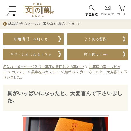
お問合せ
カート
メニュー
商品検索
店舗からのメールが届かない場合について
新着情報・お知らせ
よくある質問
ギフトにまつわるコラム
贈り物マナー
名入れ・メッセージ入りお菓子の世田谷文の菓TOP
＞
お客様の声・レビュ
ー
＞
カステラ
＞
長寿祝いカステラ
＞
胸がいっぱいになったと、大変喜んで下
さいました。
胸がいっぱいになったと、大変喜んで下さいまし
た。