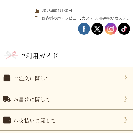
2025年04月30日
お客様の声・レビュー
,
カステラ
,
長寿祝いカステラ
ご利用ガイド
ご注文に関して
ない
退職・異動の挨拶におすすめのお菓子ギ
もらって
は？
フト5選
失敗しな
お届けに関して
お支払いに関して