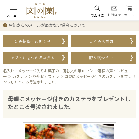
お問合せ
カート
メニュー
商品検索
店舗からのメールが届かない場合について
新着情報・お知らせ
よくある質問
ギフトにまつわるコラム
贈り物マナー
名入れ・メッセージ入りお菓子の世田谷文の菓TOP
＞
お客様の声・レビュ
ー
＞
カステラ
＞
感謝状カステラ
＞
母親にメッセージ付きのカステラをプレゼ
ントしたところ号泣されました。
母親にメッセージ付きのカステラをプレゼントし
たところ号泣されました。