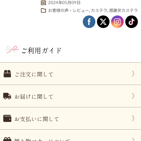
2024年05月09日
お客様の声・レビュー
,
カステラ
,
感謝状カステラ
ご利用ガイド
ご注文に関して
ない
退職・異動の挨拶におすすめのお菓子ギ
もらって
は？
フト5選
失敗しな
お届けに関して
お支払いに関して