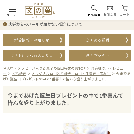
お問合せ
カート
メニュー
商品検索
店舗からのメールが届かない場合について
新着情報・お知らせ
よくある質問
ギフトにまつわるコラム
贈り物マナー
名入れ・メッセージ入りお菓子の世田谷文の菓TOP
＞
お客様の声・レビュ
ー
＞
どら焼き
＞
オリジナルロゴどら焼き（ロゴ・手書き・家紋）
＞
今まであ
げた誕生日プレゼントの中で1番喜んで皆んな盛り上がりました。
今まであげた誕生日プレゼントの中で1番喜んで
皆んな盛り上がりました。