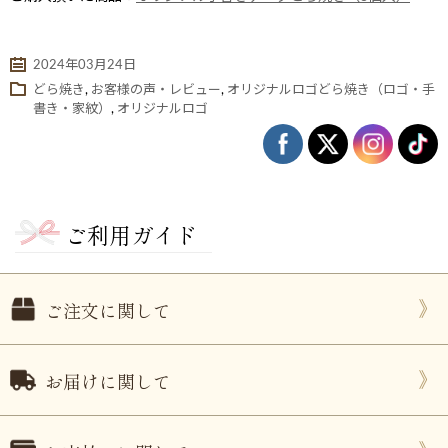
2024年03月24日
どら焼き
,
お客様の声・レビュー
,
オリジナルロゴどら焼き（ロゴ・手
書き・家紋）
,
オリジナルロゴ
ご利用ガイド
ない
退職・異動の挨拶におすすめのお菓子ギ
もらって
は？
フト5選
失敗しな
ご注文に関して
お届けに関して