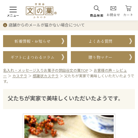
お問合せ
カート
メニュー
商品検索
店舗からのメールが届かない場合について
新着情報・お知らせ
よくある質問
ギフトにまつわるコラム
贈り物マナー
名入れ・メッセージ入りお菓子の世田谷文の菓TOP
＞
お客様の声・レビュ
ー
＞
カステラ
＞
感謝状カステラ
＞
父たちが実家で美味しくいただいたようで
す。
父たちが実家で美味しくいただいたようです。