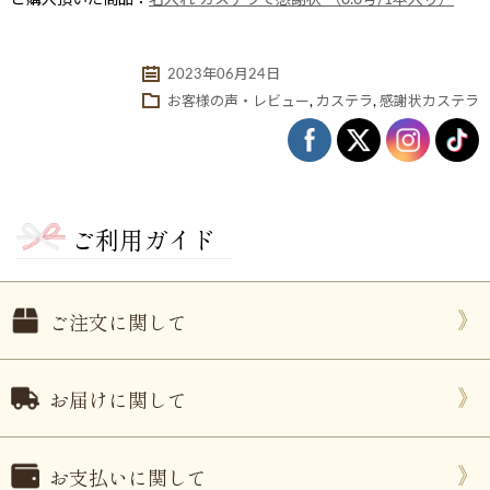
2023年06月24日
お客様の声・レビュー
,
カステラ
,
感謝状カステラ
ご利用ガイド
ない
退職・異動の挨拶におすすめのお菓子ギ
もらって
は？
フト5選
失敗しな
ご注文に関して
お届けに関して
お支払いに関して