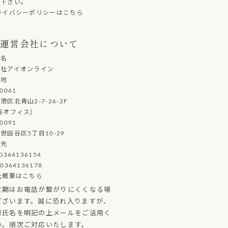
心下さい。
ライバシーポリシーはこちら
運営会社について
社名
会社アイオンライン
在地
0061
港区北青山2-7-26-2F
谷オフィス]
0091
世田谷区5丁目10-29
絡先
0364136154
0364136178
社概要はこちら
忙期はお電話が繋がりにくくなる場
ございます。誠に恐れ入りますが、
様氏名を明記の上メールをご活用く
い。順次ご対応いたします。