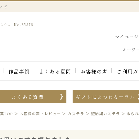
いて
。 No.25376
マイページ
作品事例
よくある質問
お客様の声
ご利用ガ
よくある質問
ギフトにまつわるコラム
菓TOP
＞
お客様の声・レビュー
＞
カステラ
＞
短納期カステラ
＞
限ら