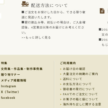
配送方法について
■ご注文をお受けした日から、できる限り敏
速に発送いたします。
■銀行振込み等、前払いの場合は、ご入金確
認後、4営業日以降のお届けとお考えくださ
■20
い。
文の菓
>>もっと詳しく見る
■20
もじど
特集
ご利用案内
文例集・作品集・制作事例集
お届け日の確認
大量注文の納期のご案内
贈り物マナー
送料について
メディア掲載情報
お支払方法について
Instagram
領収書の発行について
X（Twitter）
FAXでのご注文について
facebook
お菓子の箱と袋について
海外持ち出しに関する注意