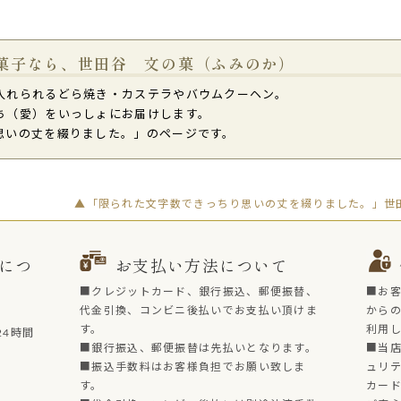
菓子なら、世田谷 文の菓（ふみのか）
入れられるどら焼き・カステラやバウムクーヘン。
ち（愛）をいっしょにお届けします。
思いの丈を綴りました。」のページです。
▲「限られた文字数できっちり思いの丈を綴りました。」世田
につ
お支払い方法について
■クレジットカード、銀行振込、郵便振替、
■お
代金引換、コンビニ後払いでお支払い頂けま
からの
す。
利用
4時間
■銀行振込、郵便振替は先払いとなります。
■当店
■振込手数料はお客様負担でお願い致しま
ュリ
す。
カー