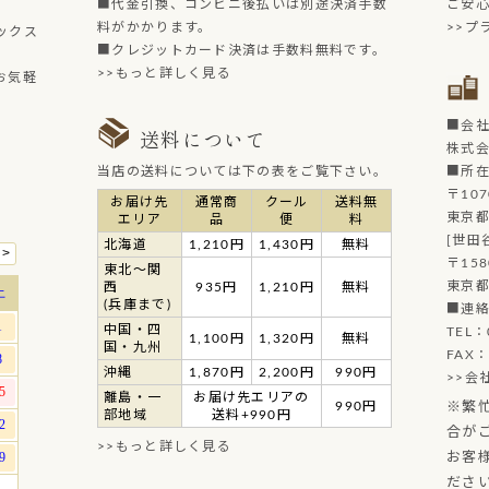
■代金引換、コンビニ後払いは別途決済手数
ご安
料がかかります。
>>プ
ックス
■クレジットカード決済は手数料無料です。
>>もっと詳しく見る
お気軽
■会
送料について
株式
当店の送料については下の表をご覧下さい。
■所
〒107
お届け先
通常商
クール
送料無
東京都
エリア
品
便
料
[世田
北海道
1,210円
1,430円
無料
〒158
東北～関
東京都
西
935円
1,210円
無料
(兵庫まで)
■連
中国・四
TEL：
1,100円
1,320円
無料
国・九州
FAX：
沖縄
1,870円
2,200円
990円
>>会
離島・一
お届け先エリアの
990円
※繁
部地域
送料+990円
合が
>>もっと詳しく見る
お客
ださ