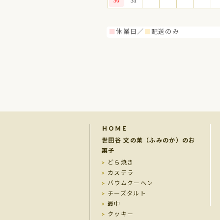
■
休業日／
■
配送のみ
ＨＯＭＥ
世田谷 文の菓（ふみのか）のお
菓子
どら焼き
カステラ
バウムクーヘン
チーズタルト
最中
クッキー