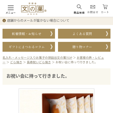
お問合せ
カート
メニュー
商品検索
店舗からのメールが届かない場合について
新着情報・お知らせ
よくある質問
ギフトにまつわるコラム
贈り物マナー
名入れ・メッセージ入りお菓子の世田谷文の菓TOP
＞
お客様の声・レビュ
ー
＞
どら焼き
＞
長寿祝いどら焼き
＞
お祝い会に持って行きました。
お祝い会に持って行きました。