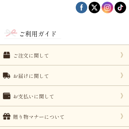
ご利用ガイド
ご注文に関して
お届けに関して
ない
退職・異動の挨拶におすすめのお菓子ギ
もらって
は？
フト5選
失敗しな
お支払いに関して
贈り物マナーについて