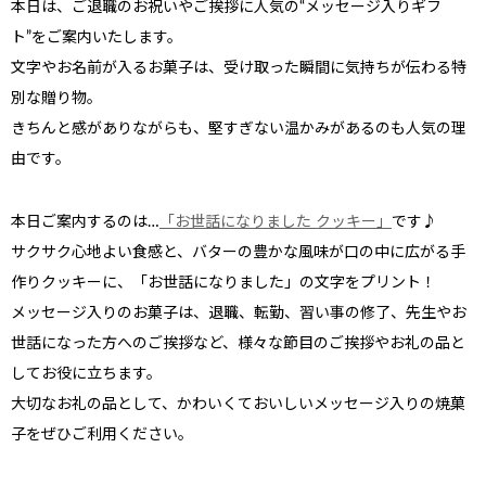
本日は、ご退職のお祝いやご挨拶に人気の“メッセージ入りギフ
ト”をご案内いたします。
文字やお名前が入るお菓子は、受け取った瞬間に気持ちが伝わる特
別な贈り物。
きちんと感がありながらも、堅すぎない温かみがあるのも人気の理
由です。
本日ご案内するのは…
「お世話になりました クッキー」
です♪
サクサク心地よい食感と、バターの豊かな風味が口の中に広がる手
作りクッキーに、「お世話になりました」の文字をプリント！
ない
退職・異動の挨拶におすすめのお菓子ギ
もらって
は？
フト5選
失敗しな
メッセージ入りのお菓子は、退職、転勤、習い事の修了、先生やお
世話になった方へのご挨拶など、様々な節目のご挨拶やお礼の品と
してお役に立ちます。
大切なお礼の品として、かわいくておいしいメッセージ入りの焼菓
子をぜひご利用ください。