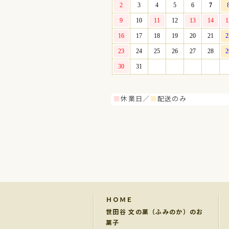
■
休業日／
■
配送のみ
ＨＯＭＥ
世田谷 文の菓（ふみのか）のお
菓子