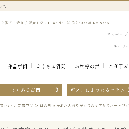
いて
焼き / 販売価格：1,188円～ (税込) 2026年 No.8256
マイページ
作品事例
よくある質問
お客様の声
ご利用ガ
よくある質問
ギフトにまつわるコラム
菓TOP
＞
新着商品
＞
母の日 おかあさんありがとうの文字入りハート型どら焼き 