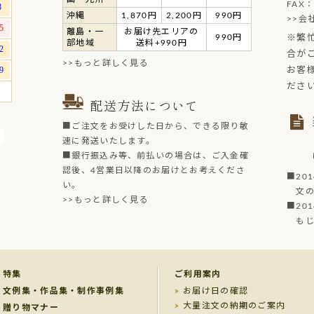
FAX：
沖縄
1,870円
2,200円
990円
>>会
離島・一
お届け先エリアの
990円
※繁
部地域
送料+990円
合が
>>もっと詳しく見る
お客
ださ
配送方法について
■ご注文をお受けした日から、できる限り敏
速に発送いたします。
■銀行振込み等、前払いの場合は、ご入金確
認後、4営業日以降のお届けとお考えくださ
■20
い。
文の菓
>>もっと詳しく見る
■20
もじど
特集
ご利用案内
文例集・作品集・制作事例集
お届け日の確認
大量注文の納期のご案内
贈り物マナー