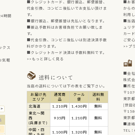
■クレジットカード、銀行振込、郵便振替、
■お
代金引換、コンビニ後払いでお支払い頂けま
からの
す。
利用
4時間
■銀行振込、郵便振替は先払いとなります。
■当店
■振込手数料はお客様負担でお願い致しま
ュリ
す。
カー
■代金引換、コンビニ後払いは別途決済手数
ご安
料がかかります。
>>プ
ックス
■クレジットカード決済は手数料無料です。
>>もっと詳しく見る
お気軽
■会
送料について
株式
当店の送料については下の表をご覧下さい。
■所
〒107
お届け先
通常商
クール
送料無
東京都
エリア
品
便
料
[世田
北海道
1,210円
1,430円
無料
〒158
東北～関
東京都
西
935円
1,210円
無料
(兵庫まで)
■連
中国・四
TEL：
1,100円
1,320円
無料
国・九州