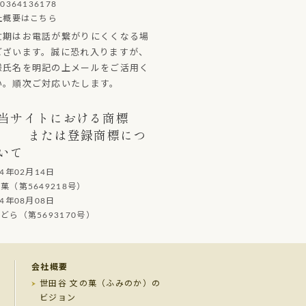
0364136178
社概要はこちら
忙期はお電話が繋がりにくくなる場
ございます。誠に恐れ入りますが、
様氏名を明記の上メールをご活用く
い。順次ご対応いたします。
当サイトにおける商標
または登録商標につ
いて
14年02月14日
（第5649218号）
14年08月08日
ら（第5693170号）
会社概要
世田谷 文の菓（ふみのか）の
ビジョン