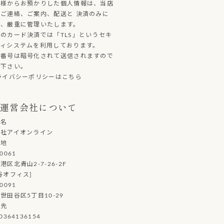
客様からお預かりした個人情報は、当店
ご連絡、ご案内、配送と 決済のみに
し、厳重に管理いたします。
のカード決済では「TLS」というセキ
ティシステムを利用しております。
ド番号は暗号化されて送信されますので
心下さい。
ライバシーポリシーはこちら
運営会社について
社名
会社アイオンライン
在地
0061
港区北青山2-7-26-2F
谷オフィス]
0091
世田谷区5丁目10-29
絡先
0364136154