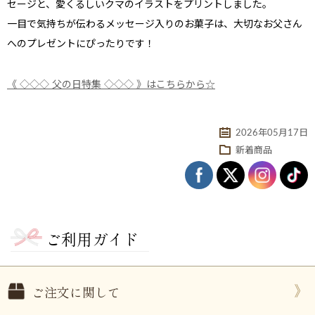
セージと、愛くるしいクマのイラストをプリントしました。
一目で気持ちが伝わるメッセージ入りのお菓子は、大切なお父さん
へのプレゼントにぴったりです！
《 ◇◇◇ 父の日特集 ◇◇◇ 》はこちらから☆
2026年05月17日
新着商品
ない
退職・異動の挨拶におすすめのお菓子ギ
もらって
は？
フト5選
失敗しな
ご利用ガイド
ご注文に関して