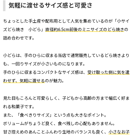
気軽に渡せるサイズ感と可愛さ
ちょっとした手土産や配布用として人気を集めているのが「小サイ
ズどら焼き 小どら」
直径約6.5cm前後のミニサイズのどら焼き
の
詰め合わせです。
小どらは、手のひらに収まる当店で通常販売しているどら焼きより
も、一回りサイズが小さいものになります。
手のひらに収まるコンパクトなサイズ感は、
受け取った側に気を遣
ない
退職・異動の挨拶におすすめのお菓子ギ
もらって
わせず、気軽に渡せる
のが魅力。
は？
フト5選
失敗しな
見た目もころんと可愛らしく、子どもから高齢の方まで幅広く好ま
れる和菓子です。
また、「食べきりサイズ」という点も大きなポイント。
ボリュームがちょうど良く、食べ残しの心配もありません。
甘さ控えめのあんことふんわり生地のバランスも良く、
小さなお子